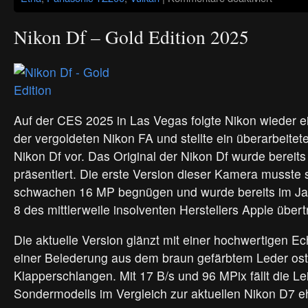
Aktivität
am
Ätna
Nikon Df – Gold Edition 2025
Auf der CES 2025 in Las Vegas folgte Nikon wieder e
der vergoldeten Nikon FA und stellte ein überarbeite
Nikon Df vor. Das Original der Nikon Df wurde bereit
präsentiert. Die erste Version dieser Kamera musste 
schwachen 16 MP begnügen und wurde bereits im J
8 des mittlerweile insolventen Herstellers Apple übert
Die aktuelle Version glänzt mit einer hochwertigen E
einer Belederung aus dem braun gefärbtem Leder ost
Klapperschlangen. Mit 17 B/s und 96 MPix fällt die Le
Sondermodells im Vergleich zur aktuellen Nikon D7 e