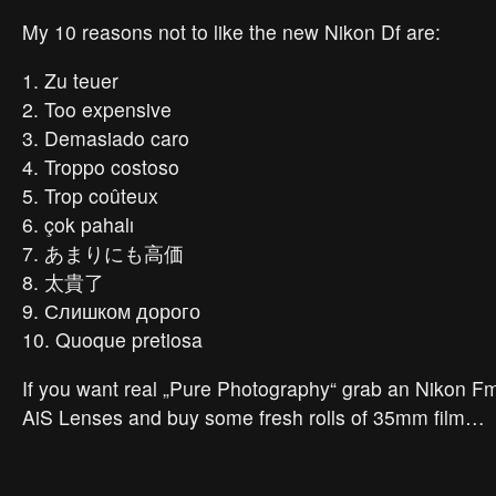
My 10 reasons not to like the new Nikon Df are:
1. Zu teuer
2. Too expensive
3. Demasiado caro
4. Troppo costoso
5. Trop coûteux
6. çok pahalı
7. あまりにも高価
8. 太貴了
9. Слишком дорого
10. Quoque pretiosa
If you want real „Pure Photography“ grab an Nikon F
AiS Lenses and buy some fresh rolls of 35mm film…