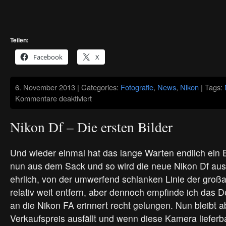
Teilen:
Facebook
X
6. November 2013 | Categories:
Fotografie
,
News
,
Nikon
| Tags:
für
Kommentare deaktiviert
Nikon
Dfx
–
Nikon Df – Die ersten Bilder
Wann
kommt
der
Nachfolger
Und wieder einmal hat das lange Warten endlich ein E
nun aus dem Sack und so wird die neue Nikon Df au
ehrlich, von der umwerfend schlanken Linie der großa
relativ weit entfern, aber dennoch empfinde ich das 
an die Nikon FA erinnert recht gelungen. Nun bleibt 
Verkaufspreis ausfällt und wenn diese Kamera lieferba