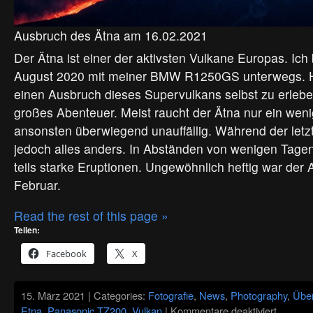
Ausbruch des Ätna am 16.02.2021
Der Ätna ist einer der aktivsten Vulkane Europas. Ich b
August 2020 mit meiner BMW R1250GS unterwegs. Hie
einen Ausbruch dieses Supervulkans selbst zu erlebe
großes Abenteuer. Meist raucht der Ätna nur ein wenig
ansonsten überwiegend unauffällig. Während der let
jedoch alles anders. In Abständen von wenigen Tagen
teils starke Eruptionen. Ungewöhnlich heftig war der
Februar.
Read the rest of this page »
Teilen:
Facebook
X
15. März 2021 | Categories:
Fotografie
,
News
,
Photography
,
Übe
für
Etna
,
Panasonic TZ200
,
Vulkan
|
Kommentare deaktiviert