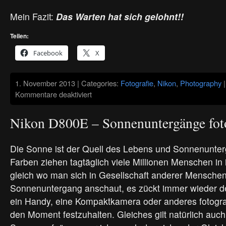
Mein Fazit:
Das Warten hat sich gelohnt!!
Teilen:
Facebook
X
1. November 2013 | Categories:
Fotografie
,
Nikon
,
Photography
|
für
Kommentare deaktiviert
Nikon
DF
–
Nikon D800E – Sonnenuntergänge foto
Der
erste
Prototyp
Die Sonne ist der Quell des Lebens und Sonnenunterg
Farben ziehen tagtäglich viele Millionen Menschen in
gleich wo man sich in Gesellschaft anderer Mensche
Sonnenuntergang anschaut, es zückt immer wieder de
ein Handy, eine Kompaktkamera oder anderes fotogr
den Moment festzuhalten. Gleiches gilt natürlich auch