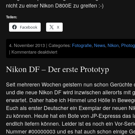
nicht zu einer Nikon D800E zu greifen :-)
Teilen:
Facebook
X
4. November 2013 | Categories:
Fotografie
,
News
,
Nikon
,
Photog
für
|
Kommentare deaktiviert
Nikon
Df
–
Nikon DF – Der erste Prototyp
Die
ersten
Bilder
Seit mehreren Wochen geistern nun schon Gerüchte d
und die neue Nikon DF wird inzwischen allerorts mit
erwartet. Daher habe ich Himmel und Hölle in Bewe
Euch als erster Deutscher ein Exemplar der neuen Ni
zu können. Heute hat ein Bote von JP-Expresss das l
endlich liefern können. Leider ist es noch ein Vor-Ser
Nummer #00000003 und es hat auch schon einige G