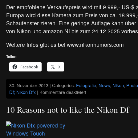
Der empfohlene Verkaufspreis wird mit 9.999,- US-$ 
Europa wird diese Kamera zum Preis von ca. 18.999,-
Schaufenster zieren. Eine geringe Auflage kann über
von Nikon und amazon.NI bis zum 24.12.2025 vorbest
Weitere Infos gibt es bei www.nikonhumors.com
Teilen:
Facebook
X
30. November 2013 | Categories:
Fotografie
,
News
,
Nikon
,
Photo
für
Df; Nikon Dfx
|
Kommentare deaktiviert
Nikon
Df
–
10 Reasons not to like the Nikon Df
Gold
Edition
2025