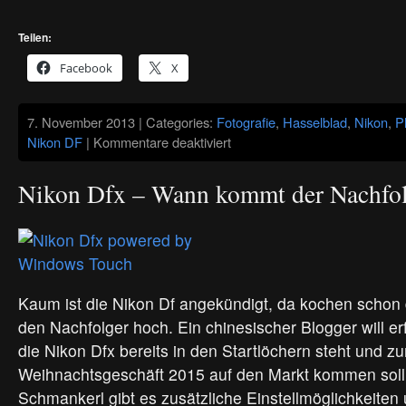
Teilen:
Facebook
X
7. November 2013 | Categories:
Fotografie
,
Hasselblad
,
Nikon
,
P
für
Nikon DF
|
Kommentare deaktiviert
10
Reasons
not
Nikon Dfx – Wann kommt der Nachfol
to
like
the
Nikon
Df
Kaum ist die Nikon Df angekündigt, da kochen schon
den Nachfolger hoch. Ein chinesischer Blogger will e
die Nikon Dfx bereits in den Startlöchern steht und z
Weihnachtsgeschäft 2015 auf den Markt kommen soll
Schmankerl gibt es zusätzliche Einstellmöglichkeiten