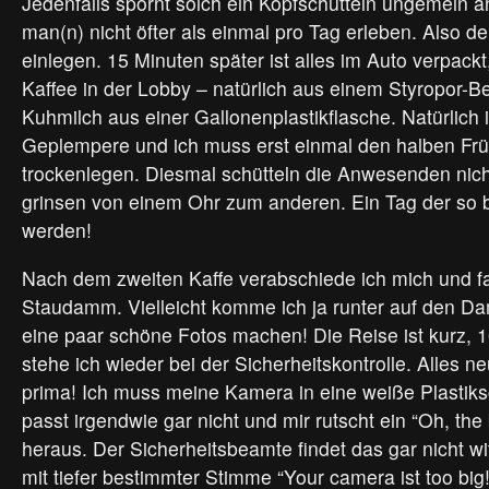
Jedenfalls spornt solch ein Kopfschütteln ungemein 
man(n) nicht öfter als einmal pro Tag erleben. Also 
einlegen. 15 Minuten später ist alles im Auto verpackt
Kaffee in der Lobby – natürlich aus einem Styropor-Be
Kuhmilch aus einer Gallonenplastikflasche. Natürlich i
Geplempere und ich muss erst einmal den halben Fr
trockenlegen. Diesmal schütteln die Anwesenden nich
grinsen von einem Ohr zum anderen. Ein Tag der so b
werden!
Nach dem zweiten Kaffe verabschiede ich mich und f
Staudamm. Vielleicht komme ich ja runter auf den D
eine paar schöne Fotos machen! Die Reise ist kurz, 
stehe ich wieder bei der Sicherheitskontrolle. Alles n
prima! Ich muss meine Kamera in eine weiße Plastiks
passt irgendwie gar nicht und mir rutscht ein “Oh, the 
heraus. Der Sicherheitsbeamte findet das gar nicht w
mit tiefer bestimmter Stimme “Your camera ist too big!