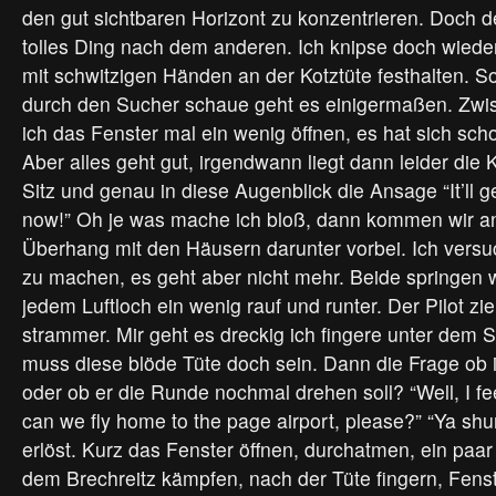
den gut sichtbaren Horizont zu konzentrieren. Doch der
tolles Ding nach dem anderen. Ich knipse doch wiede
mit schwitzigen Händen an der Kotztüte festhalten. So
durch den Sucher schaue geht es einigermaßen. Zw
ich das Fenster mal ein wenig öffnen, es hat sich s
Aber alles geht gut, irgendwann liegt dann leider die 
Sitz und genau in diese Augenblick die Ansage “It’ll ge
now!” Oh je was mache ich bloß, dann kommen wir a
Überhang mit den Häusern darunter vorbei. Ich versuc
zu machen, es geht aber nicht mehr. Beide springen wi
jedem Luftloch ein wenig rauf und runter. Der Pilot zi
strammer. Mir geht es dreckig ich fingere unter dem 
muss diese blöde Tüte doch sein. Dann die Frage ob i
oder ob er die Runde nochmal drehen soll? “Well, I feel
can we fly home to the page airport, please?” “Ya shur
erlöst. Kurz das Fenster öffnen, durchatmen, ein paa
dem Brechreitz kämpfen, nach der Tüte fingern, Fenst