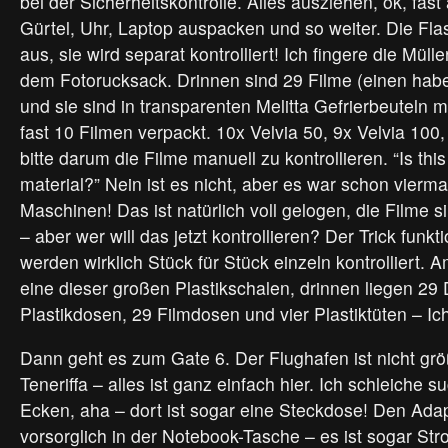
bei der Sicherheitskontrolle. Alles ausziehen, ok, fast
Gürtel, Uhr, Laptop auspacken und so weiter. Die Flas
aus, sie wird separat kontrolliert! Ich fingere die Müll
dem Fotorucksack. Drinnen sind 29 Filme (einen habe
und sie sind in transparenten Melitta Gefrierbeuteln mi
fast 10 Filmen verpackt. 10x Velvia 50, 9x Velvia 100
bitte darum die Filme manuell zu kontrollieren. “Is thi
material?” Nein ist es nicht, aber es war schon vierma
Maschinen! Das ist natürlich voll gelogen, die Filme s
– aber wer will das jetzt kontrollieren? Der Trick funkti
werden wirklich Stück für Stück einzeln kontrolliert. 
eine dieser großen Plastikschalen, drinnen liegen 29 
Plastikdosen, 29 Filmdosen und vier Plastiktüten – Ich
Dann geht es zum Gate 6. Der Flughafen ist nicht grö
Teneriffa – alles ist ganz einfach hier. Ich schleiche 
Ecken, aha – dort ist sogar eine Steckdose! Den Ada
vorsorglich in der Notebook-Tasche – es ist sogar Str