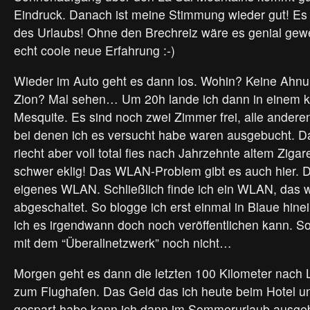
Eindruck. Danach ist meine Stimmung wieder gut! Es 
des Urlaubs! Ohne den Brechreiz wäre es genial gew
echt coole neue Erfahrung :-)
Wieder im Auto geht es dann los. Wohin? Keine Ahn
Zion? Mal sehen… Um 20h lande ich dann in einem kl
Mesquite. Es sind noch zwei Zimmer frei, alle andere
bei denen ich es versucht habe waren ausgebucht. Da
riecht aber voll total fies nach Jahrzehnte altem Ziga
schwer eklig! Das WLAN-Problem gibt es auch hier. D
eigenes WLAN. Schließlich finde ich ein WLAN, das w
abgeschaltet. So blogge ich erst einmal in Blaue hine
ich es irgendwann doch noch veröffentlichen kann. So
mit dem “Überallnetzwerk” noch nicht…
Morgen geht es dann die letzten 100 Kilometer nach 
zum Flughafen. Das Geld das ich heute beim Hotel u
gespart habe kann ich dann im Sommerurlaub ausge