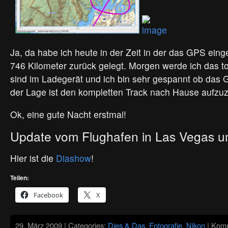
Ja, da habe ich heute in der Zeit in der das GPS ein
746 Kilometer zurück gelegt. Morgen werde ich das t
sind im Ladegerät und ich bin sehr gespannt ob das G
der Lage ist den kompletten Track nach Hause aufz
Ok, eine gute Nacht erstmal!
Update vom Flughafen in Las Vegas 
Hier ist die
Diashow
!
Teilen:
Facebook
X
29. März 2009 | Categories:
Dies & Das
,
Fotografie
,
Nikon
|
Komm