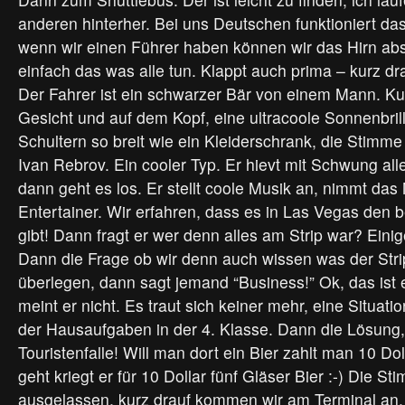
anderen hinterher. Bei uns Deutschen funktioniert da
wenn wir einen Führer haben können wir das Hirn ab
einfach das was alle tun. Klappt auch prima – kurz dra
Der Fahrer ist ein schwarzer Bär von einem Mann. K
Gesicht und auf dem Kopf, eine ultracoole Sonnenbril
Schultern so breit wie ein Kleiderschrank, die Stimme f
Ivan Rebrov. Ein cooler Typ. Er hievt mit Schwung alle
dann geht es los. Er stellt coole Musik an, nimmt das
Entertainer. Wir erfahren, dass es in Las Vegas den 
gibt! Dann fragt er wer denn alles am Strip war? Einig
Dann die Frage ob wir denn auch wissen was der Strip
überlegen, dann sagt jemand “Business!” Ok, das ist 
meint er nicht. Es traut sich keiner mehr, eine Situat
der Hausaufgaben in der 4. Klasse. Dann die Lösung, d
Touristenfalle! Will man dort ein Bier zahlt man 10 Dol
geht kriegt er für 10 Dollar fünf Gläser Bier :-) Die St
ausgelassen, kurz drauf kommen wir am Terminal an.