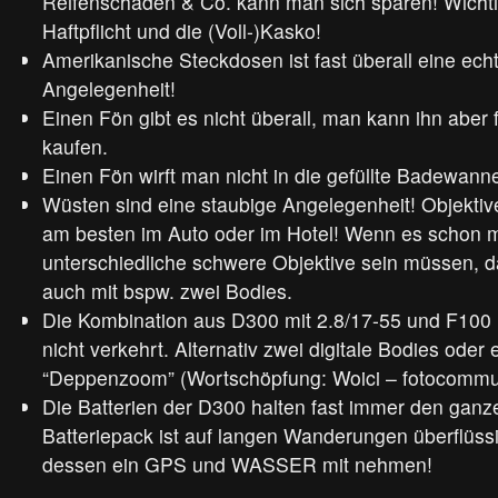
Reifenschaden & Co. kann man sich sparen! Wichtig
Haftpflicht und die (Voll-)Kasko!
Amerikanische Steckdosen ist fast überall eine ech
Angelegenheit!
Einen Fön gibt es nicht überall, man kann ihn aber f
kaufen.
Einen Fön wirft man nicht in die gefüllte Badewann
Wüsten sind eine staubige Angelegenheit! Objekti
am besten im Auto oder im Hotel! Wenn es schon 
unterschiedliche schwere Objektive sein müssen, 
auch mit bspw. zwei Bodies.
Die Kombination aus D300 mit 2.8/17-55 und F100 m
nicht verkehrt. Alternativ zwei digitale Bodies oder
“Deppenzoom” (Wortschöpfung: Woici – fotocommu
Die Batterien der D300 halten fast immer den ganz
Batteriepack ist auf langen Wanderungen überflüssig
dessen ein GPS und WASSER mit nehmen!