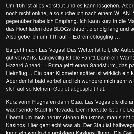
Um 10h ist alles verstaut und es kann losgehen. Abe
noch nicht online, also suche ich nach einem WLAN. V
gegenüber habe ich Empfang. Ich kann kurz in die Ma
das Hochladen des BLOGs dauert elendig lang und sch
Also gebe ich um 11h auf – Extremeblogging….
Es geht nach Las Vegas! Das Wetter ist toll, die Autob
gut vorwärts. Langweilig ist die Fahrt! Dann ein Warn
Hazard Ahead” – Prima jetzt einen Sandsturm, das p
Heimflug… Ein paar Kilometer später ist wirklich ein 
Aber der ist bald vorbei und ich wundere mich sehr w
sich auf so kleinem Gebiet abgespielt hat.
Kurz vorm Flughafen dann Stau. Las Vegas die die a
wachsende Stadt in Nevada. Der Intersate ist eine Da
Überall um mich herum stehen Baukräne, man sieht d
Kasinos. Hier geht echt was ab. Der Stau ist halbweg
kann ein wenig die protzigen Kasinos filmen. Die Car R