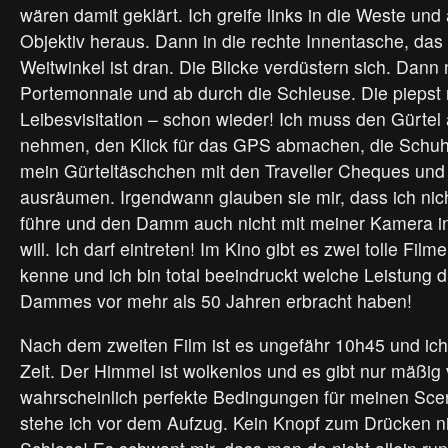
wären damit geklärt. Ich greife links in die Weste und
Objektiv heraus. Dann in die rechte Innentasche, d
Weitwinkel ist dran. Die Blicke verdüstern sich. Dann
Portemonnaie und ab durch die Schleuse. Die piepst ri
Leibesvisitation – schon wieder! Ich muss den Gürtel
nehmen, den Klick für das GPS abmachen, die Schu
mein Gürteltäschchen mit den Traveller Cheques und
ausräumen. Irgendwann glauben sie mir, dass ich nic
führe und den Damm auch nicht mit meiner Kamera in
will. Ich darf eintreten! Im Kino gibt es zwei tolle Film
kenne und ich bin total beeindruckt welche Leistung 
Dammes vor mehr als 50 Jahren erbracht haben!
Nach dem zweiten Film ist es ungefähr 10h45 und ich
Zeit. Der Himmel ist wolkenlos und es gibt nur mäßig 
wahrscheinlich perfekte Bedingungen für meinen Sceni
stehe ich vor dem Aufzug. Kein Knopf zum Drücken ni