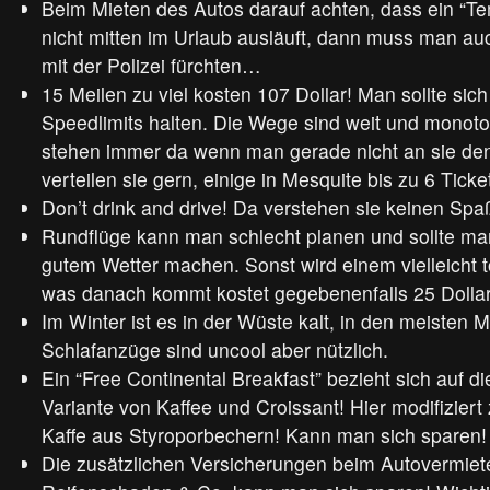
Beim Mieten des Autos darauf achten, dass ein “Te
nicht mitten im Urlaub ausläuft, dann muss man au
mit der Polizei fürchten…
15 Meilen zu viel kosten 107 Dollar! Man sollte sic
Speedlimits halten. Die Wege sind weit und monoton
stehen immer da wenn man gerade nicht an sie den
verteilen sie gern, einige in Mesquite bis zu 6 Tick
Don’t drink and drive! Da verstehen sie keinen Spa
Rundflüge kann man schlecht planen und sollte m
gutem Wetter machen. Sonst wird einem vielleicht t
was danach kommt kostet gegebenenfalls 25 Dollar
Im Winter ist es in der Wüste kalt, in den meisten M
Schlafanzüge sind uncool aber nützlich.
Ein “Free Continental Breakfast” bezieht sich auf d
Variante von Kaffee und Croissant! Hier modifizier
Kaffe aus Styroporbechern! Kann man sich sparen!
Die zusätzlichen Versicherungen beim Autovermiet