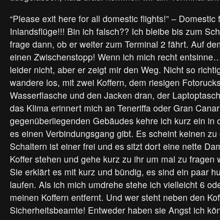
“Please exit here for all domestic flights!” – Domestic f
Inlandsflüge!!! Bin ich falsch?? Ich bleibe bis zum S
frage dann, ob er weiter zum Terminal 2 fährt. Auf d
einen Zwischenstopp! Wenn ich mich recht entsinne
leider nicht, aber er zeigt mir den Weg. Nicht so richti
wandere los, mit zwei Koffern, dem riesigen Fotoruck
Wasserflasche und den Jacken dran, der Laptoptasc
das Klima erinnert mich an Teneriffa oder Gran Cana
gegenüberliegenden Gebäudes kehre ich kurz ein in 
es einen Verbindungsgang gibt. Es scheint keinen zu
Schaltern ist einer frei und es sitzt dort eine nette D
Koffer stehen und gehe kurz zu ihr um mal zu fragen 
Sie erklärt es mit kurz und bündig, es sind ein paar 
laufen. Als ich mich umdrehe stehe ich vielleicht 6 od
meinen Koffern entfernt. Und wer steht neben den Ko
Sicherheitsbeamte! Entweder haben sie Angst ich kö