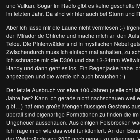
und Vulkan. Sogar im Radio gibt es keine gescheite M
im letzten Jahr. Da sind wir hier auch bei Sturm u
Aber ich lasse mir die Laune nicht vermiesen :-) Irge
den Mirador de Chirche und mache mich an den Aufst
Teide. Die Pinienwälder sind in mystischen Nebel get
Zwischendurch muss ich einfach mal anhalten, zu sch
Ich schnappe mir die D300 und das 12-24mm Weitwin
Handy und dann geht es los. Ein Regenjacke habe ich
angezogen und die werde ich auch brauchen :-)
Der letzte Ausbruch vor etwa 100 Jahren (vielleicht i
Jahre her? Kann ich gerade nicht nachschauen weil es
gibt…) hat eine große Mengen flüssigen Gesteins au
überall sind eigenartige Formationen zu finden die im
Ungeheuer ausschauen. Aus einigen Felsbrocken w
Ich frage mich wie das wohl funktioniert. An den Bäu
der Waldbrände von 2006 noch genau zu erkennen. Vie