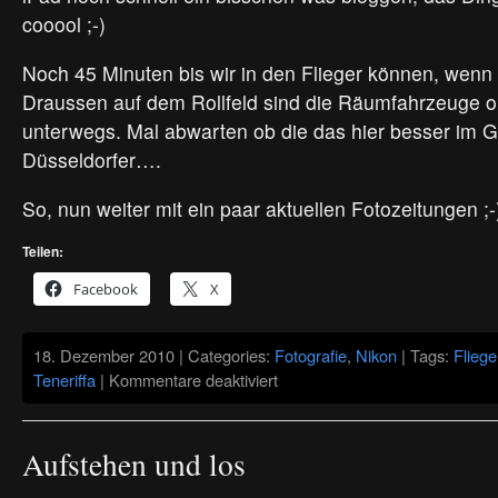
cooool ;-)
Noch 45 Minuten bis wir in den Flieger können, wenn a
Draussen auf dem Rollfeld sind die Räumfahrzeuge o
unterwegs. Mal abwarten ob die das hier besser im Gr
Düsseldorfer….
So, nun weiter mit ein paar aktuellen Fotozeitungen ;-
Teilen:
Facebook
X
18. Dezember 2010 | Categories:
Fotografie
,
Nikon
| Tags:
Flieg
für
Teneriffa
|
Kommentare deaktiviert
Bloggen
am
Flughafen
CGN
Aufstehen und los