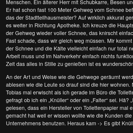
Menschen. Ein älterer Herr mit Schubkarre, Besen u
Er hat schon fast 100 Meter Gehweg vom Schnee befr
das der Stadtteilhausmeister? Auf wirklich akkurat 
es weiter in Richtung Apotheke. Ich kreuze die Haupts
der Gehweg wieder voller Schnee, das knirscht einf
Fast schade, dass wir gleich weg müssen. Mir kommt 
der Schnee und die Kälte vielleicht einfach nur total
Arbeit muss und im Nahverkehr einfach nichts funktio
Zeit das alles in Stille zu genießen ist es wunderschö
An der Art und Weise wie die Gehwege geräumt wer
ablesen wie die Leute so drauf sind die hier wohnen. 
Tobias mal erwischt als ich gerade im Büro die Toilett
gefragt ob ich ein „Knüller“ oder ein „Falter“ sei. Hä?
gelesen, dass ein Hersteller von Toilettenpapier mal
gemacht hat weil er wissen wollte wie die Kunden die
Unternehmens benutzen. Heraus kam -> Es gibt Knülle