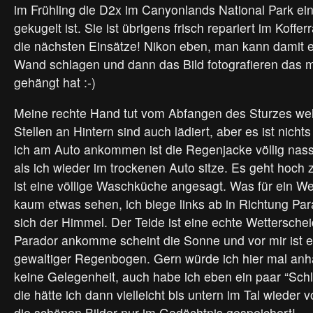
im Frühling die D2x im Canyonlands National Park ei
gekugelt ist. Sie ist übrigens frisch repariert im Koff
die nächsten Einsätze! Nikon eben, man kann damit e
Wand schlagen und dann das Bild fotografieren das 
gehängt hat :-)
Meine rechte Hand tut vom Abfangen des Sturzes we
Stellen an Hintern sind auch lädiert, aber es ist nichts
ich am Auto ankommen ist die Regenjacke völlig nass 
als ich wieder im trockenen Auto sitze. Es geht hoch
ist eine völlige Waschküche angesagt. Was für ein W
kaum etwas sehen, ich biege links ab in Richtung Para
sich der Himmel. Der Teide ist eine echte Wetterschei
Parador ankomme scheint die Sonne und vor mir ist 
gewaltiger Regenbogen. Gern würde ich hier mal anha
keine Gelegenheit, auch habe ich eben ein paar “Schl
die hätte ich dann vielleicht bis untern im Tal wieder 
die schönen Bilder nur im Gedächtnis gespeichert!