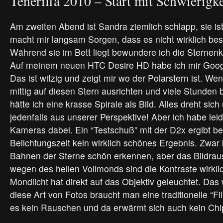
Teneriffa 2010 – Start mit Schwierigk
Am zweiten Abend ist Sandra ziemlich schlapp, sie ist
macht mir langsam Sorgen, dass es nicht wirklich bes
Während sie im Bett liegt bewundere ich die Sternen
Auf meinem neuen HTC Desire HD habe ich mir Google
Das ist witzig und zeigt mir wo der Polarstern ist. W
mittig auf diesen Stern ausrichten und viele Stunden 
hätte ich eine krasse Spirale als Bild. Alles dreht sic
jedenfalls aus unserer Perspektive! Aber ich habe leide
Kameras dabei. Ein “Testschuß” mit der D2x ergibt be
Belichtungszeit kein wirklich schönes Ergebnis. Zwar
Bahnen der Sterne schön erkennen, aber das Bildraus
wegen des hellen Vollmonds sind die Kontraste wirkli
Mondlicht hat direkt auf das Objektiv geleuchtet. Das 
diese Art von Fotos braucht man eine traditionelle “F
es kein Rauschen und da erwärmt sich auch kein Chi