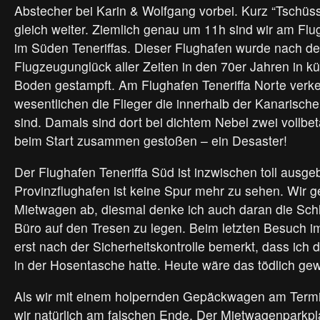
Abstecher bei Karin & Wolfgang vorbei. Kurz “Tschü
gleich weiter. Ziemlich genau um 11h sind wir am Flu
im Süden Teneriffas. Dieser Flughafen wurde nach d
Flugzeugunglück aller Zeiten in den 70er Jahren in kü
Boden gestampft. Am Flughafen Teneriffa Norte verk
wesentlichen die Flieger die innerhalb der Kanarisch
sind. Damals sind dort bei dichtem Nebel zwei vollb
beim Start zusammen gestoßen – ein Desaster!
Der Flughafen Teneriffa Süd ist inzwischen toll ausg
Provinzflughafen ist keine Spur mehr zu sehen. Wir 
Mietwagen ab, diesmal denke ich auch daran die Sch
Büro auf den Tresen zu legen. Beim letzten Besuch im
erst nach der Sicherheitskontrolle bemerkt, dass ich
in der Hosentasche hatte. Heute wäre das tödlich ge
Als wir mit einem holpernden Gepäckwagen am Term
wir natürlich am falschen Ende. Der Mietwagenparkplat