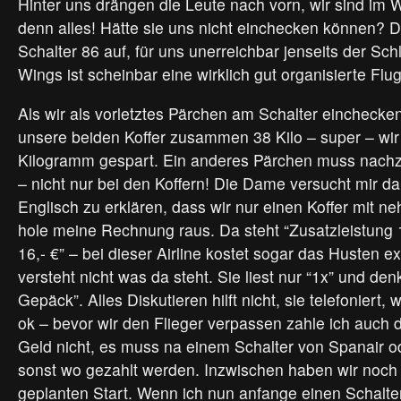
Hinter uns drängen die Leute nach vorn, wir sind im W
denn alles! Hätte sie uns nicht einchecken können? 
Schalter 86 auf, für uns unerreichbar jenseits der S
Wings ist scheinbar eine wirklich gut organisierte Fl
Als wir als vorletztes Pärchen am Schalter einchecke
unsere beiden Koffer zusammen 38 Kilo – super – wi
Kilogramm gespart. Ein anderes Pärchen muss nachz
– nicht nur bei den Koffern! Die Dame versucht mir 
Englisch zu erklären, dass wir nur einen Koffer mit n
hole meine Rechnung raus. Da steht “Zusatzleistung
16,- €” – bei dieser Airline kostet sogar das Husten ex
versteht nicht was da steht. Sie liest nur “1x” und de
Gepäck”. Alles Diskutieren hilft nicht, sie telefoniert, 
ok – bevor wir den Flieger verpassen zahle ich auch di
Geld nicht, es muss na einem Schalter von Spanair od
sonst wo gezahlt werden. Inzwischen haben wir noch
geplanten Start. Wenn ich nun anfange einen Schalte