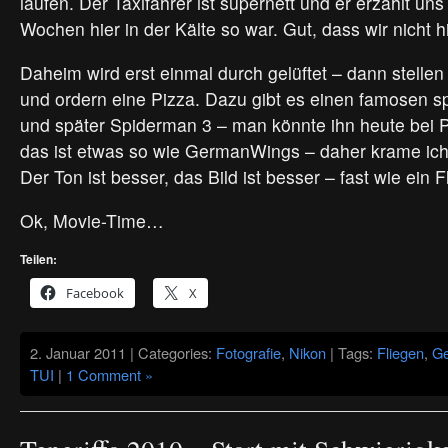
laufen. Der Taxifahrer ist supernett und er erzählt uns
Wochen hier in der Kälte so war. Gut, dass wir nicht h
Daheim wird erst einmal durch gelüftet – dann stellen
und ordern eine Pizza. Dazu gibt es einen famosen 
und später Spiderman 3 – man könnte ihn heute bei
das ist etwas so wie GermanWings – daher krame ic
Der Ton ist besser, das Bild ist besser – fast wie ein F
Ok, Movie-Time…
Teilen:
Facebook
X
2. Januar 2011 | Categories:
Fotografie
,
Nikon
| Tags:
Fliegen
,
G
TUI
|
1 Comment »