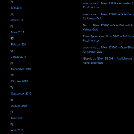
(7)
anscharius
zu
Nikon D800 – Aufrüsten f
Pixelmonster
Mai 2011
(10)
anscharius
zu
Nikon D3200 – Gute Bildqu
für kleines Geld
April 2011
Tom
zu
Nikon D3200 – Gute Bildqualität 
(8)
kleines Geld
März 2011
Peter Spoerry
zu
Nikon D800 – Aufrüsten
(45)
Pixelmonster
Februar 2011
anscharius
zu
Nikon D3200 – Gute Bildqu
(9)
für kleines Geld
Januar 2011
Nicoals
zu
Nikon D800E – Auslieferung 
nicht) begonnen
(3)
Dezember 2010
(18)
Oktober 2010
(7)
September 2010
(6)
August 2010
(2)
Mai 2010
(8)
April 2010