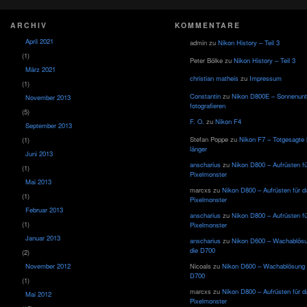
ARCHIV
KOMMENTARE
April 2021
admin
zu
Nikon History – Teil 3
(1)
Peter Bölke
zu
Nikon History – Teil 3
März 2021
christian matheis
zu
Impressum
(1)
Constantin
zu
Nikon D800E – Sonnenun
November 2013
fotografieren
(5)
F. O.
zu
Nikon F4
September 2013
Stefan Poppe
zu
Nikon F7 – Totgesagte 
(1)
länger
Juni 2013
anscharius
zu
Nikon D800 – Aufrüsten f
(1)
Pixelmonster
Mai 2013
marcxs
zu
Nikon D800 – Aufrüsten für d
(1)
Pixelmonster
Februar 2013
anscharius
zu
Nikon D800 – Aufrüsten f
(1)
Pixelmonster
Januar 2013
anscharius
zu
Nikon D600 – Wachablösu
die D700
(2)
November 2012
Nicoals
zu
Nikon D600 – Wachablösung f
D700
(1)
marcxs
zu
Nikon D800 – Aufrüsten für d
Mai 2012
Pixelmonster