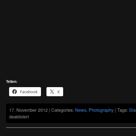
Teilen:
Facebook
X
17. November 2012 | Categories:
News
,
Photography
| Tags:
Sta
für
deaktiviert
Das
perfekte
Stativ