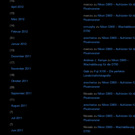
(15)
marcxs
zu
Nikon D800 – Aufrüsten für d
April 2012
Pixelmonster
(13)
marcxs
zu
Nikon D800 – Aufrüsten für d
März 2012
Pixelmonster
(14)
srmurphy
zu
Nikon D600 – Wachablösung
D700
Februar 2012
(31)
anscharius
zu
Nikon D800 – Aufrüsten f
Pixelmonster
Januar 2012
marcxs
zu
Nikon D800 – Aufrüsten für d
(13)
Pixelmonster
Dezember 2011
Andreas J. Kampe
zu
Nikon D600 –
(17)
Wachablösung für die D700
November 2011
Gabi
zu
Fuji X100 – Die perfekte
(18)
Landschaftsfotografie
Oktober 2011
anscharius
zu
Nikon D800 – Aufrüsten f
Pixelmonster
(29)
September 2011
Nicoals
zu
Nikon D800 – Aufrüsten für d
Pixelmonster
(11)
anscharius
zu
Nikon D800 – Aufrüsten f
August 2011
Pixelmonster
(7)
Nicoals
zu
Nikon D800 – Aufrüsten für d
Juli 2011
Pixelmonster
(7)
Nicoals
zu
Nikon D600 – Wachablösung f
Juni 2011
D700