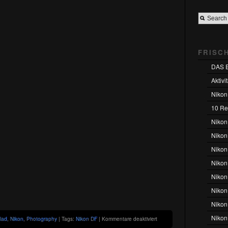
FRISC
DAS 
Aktivi
Nikon
10 Rea
Nikon
Nikon 
Nikon
Nikon
Nikon
Nikon
Nikon
Nikon
für
lad
,
Nikon
,
Photography
| Tags:
Nikon DF
|
Kommentare deaktiviert
10