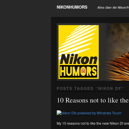
NIKONHUMORS
Alles über die Nikon-F
POSTS TAGGED “
NIKON DF
”
10 Reasons not to like th
My 10 reasons not to like the new Nikon Df are