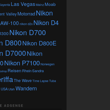
Las Vegas
Moab
Kayenta
Mainz
Nikon
Motorrad
nt Valley
Nikon D4
 AW-100
nikon d2x
Nikon D700
D300
n D800
Nikon D800E
on D7000
Nikon
Nikon P7100
0
Norwegen
Reisen
Rhein
Sandra
oshop
riffa
The Wave
Time Lapse
Tuba
Wandern
USA
Utah
E ADSENSE