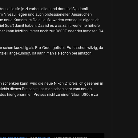
 sollte sie jetzt vorbestellen und dann fleißig damit
ellem Niveau liegen und auch professionellen Ansprüchen
e neue Kamera im Detail aufzuwarten vermag ist eigentlich
viel Spaß damit haben. Das ist es was zählt, wer eine höhere
, der kann letztlich immer noch zur D800E oder der famosen D4
hon kurzeitig als Pre-Order gelistet. Es ist schon witzig, da
offiziell angekündigt, da kann man sie schon bei amazon
schenken kann, wird die neue Nikon Df preislich gesehen in
esichts dieses Preises muss man schon sehr vom neuen
des hier genannten Preises nicht zu einer Nikon D800E zu
für