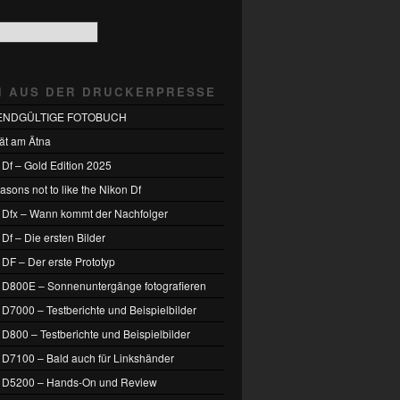
H AUS DER DRUCKERPRESSE
ENDGÜLTIGE FOTOBUCH
tät am Ätna
 Df – Gold Edition 2025
sons not to like the Nikon Df
 Dfx – Wann kommt der Nachfolger
Df – Die ersten Bilder
 DF – Der erste Prototyp
 D800E – Sonnenuntergänge fotografieren
 D7000 – Testberichte und Beispielbilder
 D800 – Testberichte und Beispielbilder
 D7100 – Bald auch für Linkshänder
 D5200 – Hands-On und Review