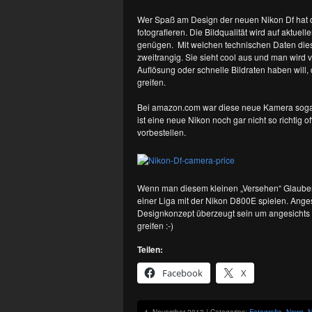
Wer Spaß am Design der neuen Nikon Df hat der
fotografieren. Die Bildqualität wird auf aktu
genügen. Mit welchen technischen Daten dies
zweitrangig. Sie sieht cool aus und man wird 
Auflösung oder schnelle Bildraten haben will
greifen.
Bei amazon.com war diese neue Kamera sogar sc
ist eine neue Nikon noch gar nicht so richtig 
vorbestellen.
Wenn man diesem kleinen „Versehen“ Glauben 
einer Liga mit der Nikon D800E spielen. Ang
Designkonzept überzeugt sein um angesichts 
greifen :-)
Teilen:
Facebook
X