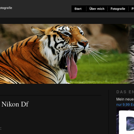
otografie
Start
Über mich
Fotografie
P
DAS E
Mein neue
e Nikon Df
nur 9,99 E
: