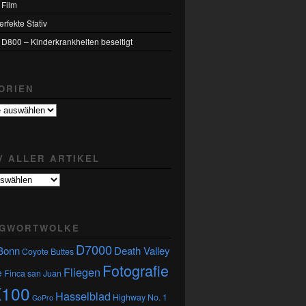
 Film
rfekte Stativ
 D800 – Kinderkrankheiten beseitigt
ORIEN
n
V ALLER ARTIKEL
GWORTWOLKE
D7000
Bonn
Death Valley
Coyote Buttes
Fotografie
Fliegen
e
Finca san Juan
X100
Hasselblad
Highway No. 1
GoPro