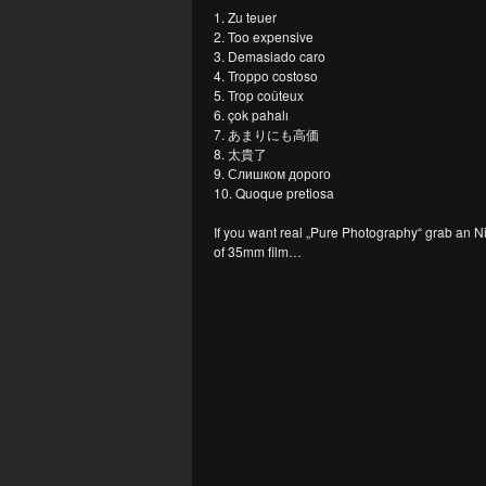
1. Zu teuer
2. Too expensive
3. Demasiado caro
4. Troppo costoso
5. Trop coûteux
6. çok pahalı
7. あまりにも高価
8. 太貴了
9. Слишком дорого
10. Quoque pretiosa
If you want real „Pure Photography“ grab an 
of 35mm film…