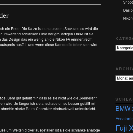
Shoot
Reasons
not
Das pe
to
der
like
Nikon
the
Nikon
ch ein Ende. Die Katze ist nun aus dem Sack und so wird die
Df
r umwerfend schlanken Linie der großartigen Fm3A ist sie
KATEG
h das Design das ein wenig an die Nikon FA erinnert recht
ufspreis ausfällt und wenn diese Kamera lieferbar sein wird.
Kategorie
ARCHI
Archiv
aller
Artikel
e. Sehr gut gefällt mir, dass es sie nicht wie die „kleineren“
SCHLA
n wird. Je länger ich sie anschaue umso besser gefällt mir
BMW
hnehin starke Retro-Charakter eindrucksvoll unterstreicht.
Escalant
Fuji 
äuse um Welten dicker ausgefallen ist als die schlanke analoge