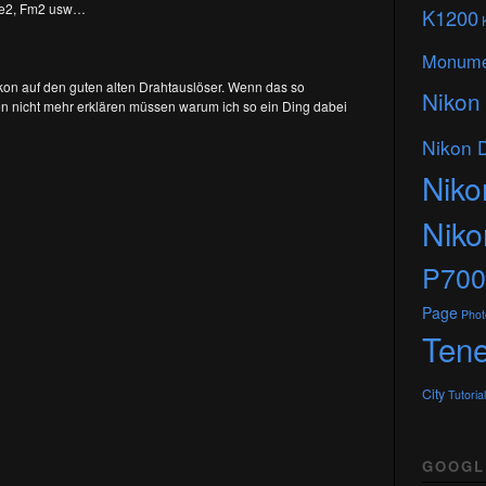
 Fe2, Fm2 usw…
K1200
Monume
kon auf den guten alten Drahtauslöser. Wenn das so
Nikon
n nicht mehr erklären müssen warum ich so ein Ding dabei
Nikon 
Niko
Nik
P700
Page
Phot
Tene
City
Tutorial
GOOGL