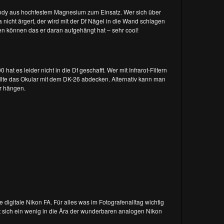
 Body aus hochfestem Magnesium zum Einsatz. Wer sich über
cht ärgert, der wird mit der Df Nägel in die Wand schlagen
en können das er daran aufgehängt hat – sehr cool!
at es leider nicht in die Df geschafft. Wer mit Infrarot-Filtern
sollte das Okular mit dem DK-26 abdecken. Alternativ kann man
r hängen.
 digitale Nikon FA. Für alles was im Fotografenalltag wichtig
hlt sich ein wenig in die Ära der wunderbaren analogen Nikon