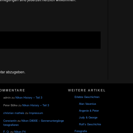
tar abzugeben.
OMMENTARE
WEITERE ARTIKEL
Erlebte Geschichten
admin
zu
Nikon History – Teil 3
Alan Vasenius
Peter Bölke
zu
Nikon History – Teil 3
Angenie & Peter
christian matheis
zu
Impressum
Judy & George
Constantin
zu
Nikon D800E – Sonnenuntergänge
Rolf’s Geschichte
fotografieren
Fotografie
F. O.
zu
Nikon F4