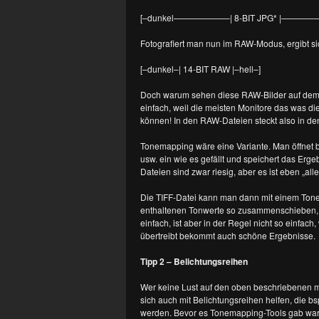
[–dunkel——————–| 8-BIT JPG* |————
Fotografiert man nun im RAW-Modus, ergibt sic
[–dunkel–| 14-BIT RAW |–hell–]
Doch warum sehen diese RAW-Bilder auf dem 
einfach, weil die meisten Monitore das was die
können! In den RAW-Dateien steckt also in de
Tonemapping wäre eine Variante. Man öffnet b
usw. ein wie es gefällt und speichert das Ergeb
Dateien sind zwar riesig, aber es ist eben „alle
Die TIFF-Datei kann man dann mit einem Ton
enthaltenen Tonwerte so zusammenschieben, 
einfach, ist aber in der Regel nicht so einfach,
übertreibt bekommt auch schöne Ergebnisse.
Tipp 2 – Belichtungsreihen
Wer keine Lust auf den oben beschriebenen m
sich auch mit Belichtungsreihen helfen, die 
werden. Bevor es Tonemapping-Tools gab war d