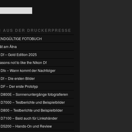
H AUS DER DRUCKERPRESSE
ENDGÜLTIGE FOTOBUCH
tät am Ätna
 Df – Gold Edition 2025
sons not to like the Nikon Df
 Dfx – Wann kommt der Nachfolger
Df – Die ersten Bilder
 DF – Der erste Prototyp
 D800E – Sonnenuntergänge fotografieren
 D7000 – Testberichte und Beispielbilder
 D800 – Testberichte und Beispielbilder
 D7100 – Bald auch für Linkshänder
 D5200 – Hands-On und Review