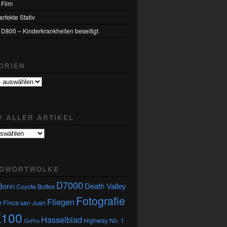
 Film
rfekte Stativ
 D800 – Kinderkrankheiten beseitigt
ORIEN
n
V ALLER ARTIKEL
GWORTWOLKE
D7000
Bonn
Death Valley
Coyote Buttes
Fotografie
Fliegen
e
Finca san Juan
X100
Hasselblad
Highway No. 1
GoPro