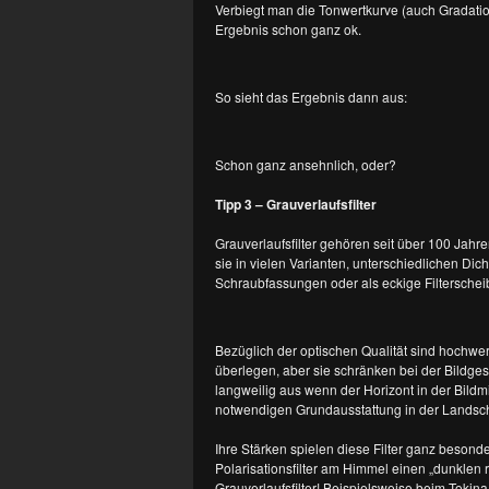
Verbiegt man die Tonwertkurve (auch Gradatio
Ergebnis schon ganz ok.
So sieht das Ergebnis dann aus:
Schon ganz ansehnlich, oder?
Tipp 3 – Grauverlaufsfilter
Grauverlaufsfilter gehören seit über 100 Jahre
sie in vielen Varianten, unterschiedlichen Dic
Schraubfassungen oder als eckige Filterscheibe
Bezüglich der optischen Qualität sind hochwer
überlegen, aber sie schränken bei der Bildgest
langweilig aus wenn der Horizont in der Bildmi
notwendigen Grundausstattung in der Landscha
Ihre Stärken spielen diese Filter ganz beson
Polarisationsfilter am Himmel einen „dunklen 
Grauverlaufsfilter! Beispielsweise beim Toki