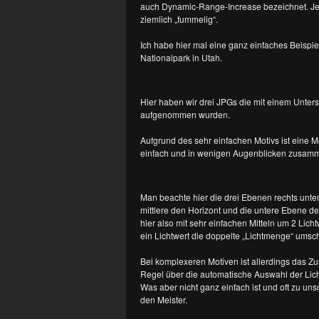
auch Dynamic-Range-Increase bezeichnet. Je n
ziemlich „fummelig“.
Ich habe hier mal eine ganz einfaches Beispi
Nationalpark in Utah.
Hier haben wir drei JPGs die mit einem Unter
aufgenommen wurden.
Aufgrund des sehr einfachen Motivs ist eine 
einfach und in wenigen Augenblicken zusamm
Man beachte hier die drei Ebenen rechts unte
mittlere den Horizont und die untere Ebene 
hier also mit sehr einfachen Mitteln um 2 Lic
ein Lichtwert die doppelte „Lichtmenge“ umschr
Bei komplexeren Motiven ist allerdings das Z
Regel über die automatische Auswahl der Lich
Was aber nicht ganz einfach ist und oft zu u
den Meister.