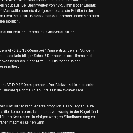
rklich gut aus. Bei Brennweiten von 17-55 mm ist der Einsatz
r. Man sollte aber nicht vergessen, dass ein Polfilter in der
an Licht „schluckt“. Besonders in den Abendstunden sind damit
len möglich.
l mit Polfilter – einmal mit Grauverlaufsfilter.
nd dem AF-S 2.8/17-55mm bei 17mm entstanden ist. Vor dem,
o – also kein billiger Schrott! Dennoch ist der Himmel nicht
as heller als in der Mitte. Ein Effekt der aus der
 resultiert.
nem AF-D 2.8/20mm gemacht. Der Blickwinkel ist also sehr
den Himmel gleichmäßig ab und lässt die Wolken sehr
en usw. ist natürlich jederzeit möglich. Es soll sogar Leute
sfilter kombinieren. Ich halte davon wenig, in der Regel führt
d flauen Kontrasten. In einigen wenigen Situationen mag es
rafien macht es keinen Sinn.
Anregungen sind jederzeit herzlich willkommen.