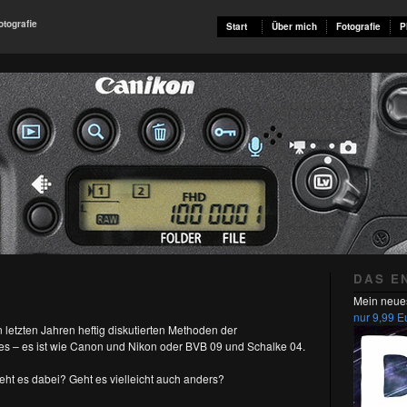
otografie
Start
Über mich
Fotografie
P
DAS E
Mein neue
nur 9,99 E
etzten Jahren heftig diskutierten Methoden der
 es – es ist wie Canon und Nikon oder BVB 09 und Schalke 04.
eht es dabei? Geht es vielleicht auch anders?