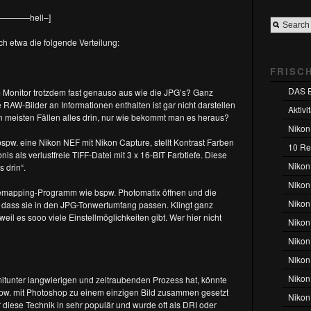
————hell–]
h etwa die folgende Verteilung:
FRISC
DAS 
Monitor trotzdem fast genauso aus wie die JPG’s? Ganz
 RAW-Bilder an Informationen enthalten ist gar nicht darstellen
Aktivi
n meisten Fällen alles drin, nur wie bekommt man es heraus?
Nikon
spw. eine Nikon NEF mit Nikon Capture, stellt Kontrast Farben
10 Rea
nis als verlustfreie TIFF-Datei mit 3 x 16-BIT Farbtiefe. Diese
Nikon
s drin“.
Nikon 
emapping-Programm wie bspw. Photomatix öffnen und die
Nikon
dass sie in den JPG-Tonwertumfang passen. Klingt ganz
 weil es sooo viele Einstellmöglichkeiten gibt. Wer hier nicht
Nikon
Nikon
Nikon
Nikon
itunter langwierigen und zeitraubenden Prozess hat, könnte
bspw. mit Photoshop zu einem einzigen Bild zusammen gesetzt
Nikon
iese Technik in sehr populär und wurde oft als DRI oder