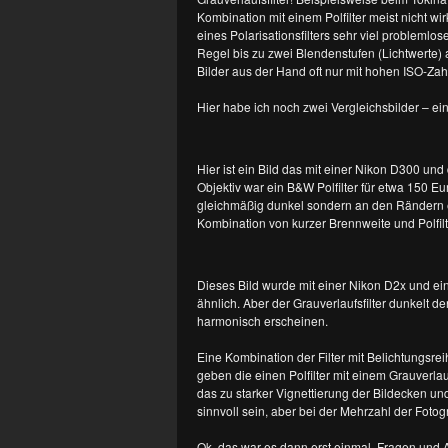
Kombination mit einem Polfilter meist nicht wi
eines Polarisationsfilters sehr viel problemlose
Regel bis zu zwei Blendenstufen (Lichtwerte) 
Bilder aus der Hand oft nur mit hohen ISO-Zah
Hier habe ich noch zwei Vergleichsbilder – einma
Hier ist ein Bild das mit einer Nikon D300 u
Objektiv war ein B&W Polfilter für etwa 150 Eur
gleichmäßig dunkel sondern an den Rändern etw
Kombination von kurzer Brennweite und Polfilter
Dieses Bild wurde mit einer Nikon D2x und ei
ähnlich. Aber der Grauverlaufsfilter dunkelt 
harmonisch erscheinen.
Eine Kombination der Filter mit Belichtungsreih
geben die einen Polfilter mit einem Grauverlauf
das zu starker Vignettierung der Bildecken un
sinnvoll sein, aber bei der Mehrzahl der Fotog
Ok, das war es dann erst einmal. Fragen und 