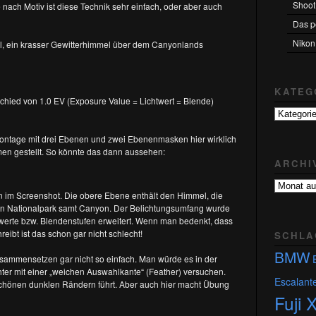
Shoot
ach Motiv ist diese Technik sehr einfach, oder aber auch
Das pe
Nikon
el, ein krasser Gewitterhimmel über dem Canyonlands
KATEG
schied von 1.0 EV (Exposure Value = Lichtwert = Blende)
Kategorie
Montage mit drei Ebenen und zwei Ebenenmasken hier wirklich
en gestellt. So könnte das dann aussehen:
ARCHI
Archiv
aller
n im Screenshot. Die obere Ebene enthält den Himmel, die
Artikel
den Nationalpark samt Canyon. Der Belichtungsumfang wurde
htwerte bzw. Blendenstufen erweitert. Wenn man bedenkt, dass
eibt ist das schon gar nicht schlecht!
SCHLA
BMW
usammensetzen gar nicht so einfach. Man würde es in der
ter mit einer „weichen Auswahlkante“ (Feather) versuchen.
Escalant
nschönen dunklen Rändern führt. Aber auch hier macht Übung
Fuji 