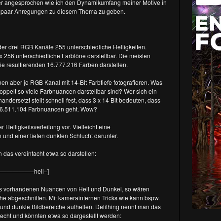
er angesprochen wie ich den Dynamikumfang meiner Motive in
in paar Anregungen zu diesem Thema zu geben.
der drei RGB Kanäle 255 unterschiedliche Helligkeiten.
 256 unterschiedliche Farbtöne darstellbar. Die meisten
ie resultierenden 16.777.216 Farben darstellen.
n aber je RGB Kanal mit 14-Bit Farbtiefe fotografieren. Was
doppelt so viele Farbnuancen darstellbar sind? Wer sich ein
ndersetzt stellt schnell fest, dass 3 x 14 Bit bedeuten, dass
46.511.104 Farbnuancen geht. Wow?
 Helligkeitsverteilung vor. Vielleicht eine
und einer tiefen dunklen Schlucht darunter.
das vereinfacht etwa so darstellen:
——————–hell–]
des vorhandenen Nuancen von Hell und Dunkel, so wären
che abgeschnitten. Mit kamerainternen Tricks wie kann bspw.
und dunkle Bildbereiche aufhellen. Delithing nennt man das
lecht und könnten etwa so dargestellt werden: