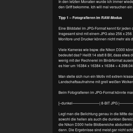
In den letzten Monaten wurde ich immer wied
den Griff bekomme. Ich will mal versuchen e
Tipp 1 – Fotografieren im RAW-Modus
Eine Bilddatei im JPG-Format kennt für jeden 
Insgesamt sind mit einem JPG also 256 x 256 x
Monitore und Drucker können nicht mehr als d
Viele Kameras wie bspw. die Nikon D300 könne
bedeutet das? Heißt 14 statt 8 Bit, dass etwa 
wenig mit der Rechnerei im Binärformat auseina
es hier um 16384 x 16384 x 16384 = 4.398.0
Man stelle sich nun ein Motiv mit extrem krasser
Landschaftsaufnahme mit grell weißen Wolken 
Beim Fotografieren im JPG-Format könnte man 
[–dunkel———————–| 8-BIT JPG |———
Legt man die Belichtung genau in die Mitte 
sowohl die hellen als auch die dunklen Berei
die Nikon D300 helle Bildbereiche abdunkeln 
dann. Die Ergebnisse sind meist gar nicht sch