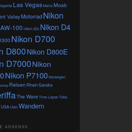
Las Vegas
Moab
Kayenta
Mainz
Nikon
Motorrad
nt Valley
Nikon D4
 AW-100
nikon d2x
Nikon D700
D300
n D800
Nikon D800E
on D7000
Nikon
Nikon P7100
0
Norwegen
Reisen
Rhein
Sandra
oshop
riffa
The Wave
Time Lapse
Tuba
Wandern
USA
Utah
E ADSENSE