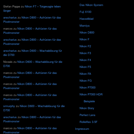
Das Nikon System
Stefan Poppe
zu
Nikon F7 – Totgesagte leben
länger
Fuji X100
anscharius
zu
Nikon D800 – Aufrüsten für das
Hasselblad
Pixelmonster
Mamiya
marcxs
zu
Nikon D800 – Aufrüsten für das
Nikon D800
Pixelmonster
Nikon F
anscharius
zu
Nikon D800 – Aufrüsten für das
Pixelmonster
Nikon F2
anscharius
zu
Nikon D600 – Wachablösung für
Nikon F3
die D700
Nikon F4
Nicoals
zu
Nikon D600 – Wachablösung für die
D700
Nikon F5
marcxs
zu
Nikon D800 – Aufrüsten für das
Nikon FA
Pixelmonster
Nikon FG
marcxs
zu
Nikon D800 – Aufrüsten für das
Nikon P7000
Pixelmonster
Nikon P7000 HDR
marcxs
zu
Nikon D800 – Aufrüsten für das
Pixelmonster
Beispiele
srmurphy
zu
Nikon D600 – Wachablösung für die
Nikon Story
D700
Perfect Lens
anscharius
zu
Nikon D800 – Aufrüsten für das
Pixelmonster
Rolleiflex 3.5F
marcxs
zu
Nikon D800 – Aufrüsten für das
Impressum
Pixelmonster