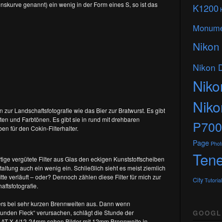
nskurve genannt) ein wenig in der Form eines S, so ist das
K1200
Monume
Nikon
Nikon 
Niko
Nik
n zur Landschaftsfotografie wie das Bier zur Bratwurst. Es gibt
hten und Farbtönen. Es gibt sie in rund mit drehbaren
P700
n für den Cokin-Filterhalter.
Page
Phot
Tene
tige vergütete Filter aus Glas den eckigen Kunststoffscheiben
altung auch ein wenig ein. Schließlich sieht es meist ziemlich
tte verläuft – oder? Dennoch zählen diese Filter für mich zur
City
Tutorial
ftsfotografie.
ders bei sehr kurzen Brennweiten aus. Dann wenn
runden Fleck“ verursachen, schlägt die Stunde der
GOOGL
na AT-X 4/12-24mm sehen Bilder mit 12mm Brennweite in