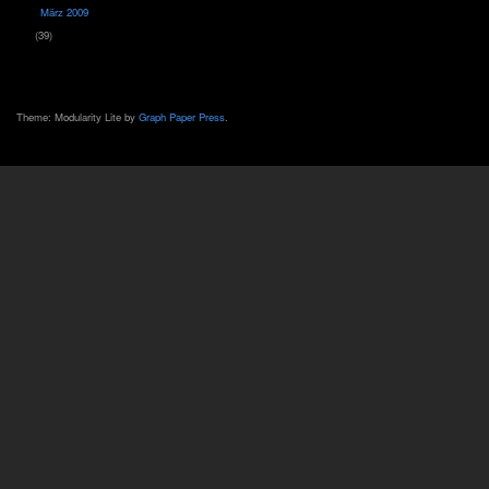
März 2009
(39)
Theme: Modularity Lite by
Graph Paper Press
.