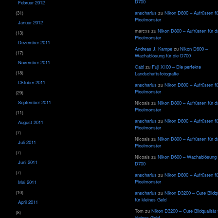
D700
Februar 2012
(31)
anscharius
zu
Nikon D800 – Aufrüsten f
Pixelmonster
Januar 2012
marcxs
zu
Nikon D800 – Aufrüsten für d
(13)
Pixelmonster
Dezember 2011
Andreas J. Kampe
zu
Nikon D600 –
(17)
Wachablösung für die D700
November 2011
Gabi
zu
Fuji X100 – Die perfekte
(18)
Landschaftsfotografie
Oktober 2011
anscharius
zu
Nikon D800 – Aufrüsten f
Pixelmonster
(29)
September 2011
Nicoals
zu
Nikon D800 – Aufrüsten für d
Pixelmonster
(11)
anscharius
zu
Nikon D800 – Aufrüsten f
August 2011
Pixelmonster
(7)
Nicoals
zu
Nikon D800 – Aufrüsten für d
Juli 2011
Pixelmonster
(7)
Nicoals
zu
Nikon D600 – Wachablösung f
Juni 2011
D700
(7)
anscharius
zu
Nikon D800 – Aufrüsten f
Pixelmonster
Mai 2011
(10)
anscharius
zu
Nikon D3200 – Gute Bildqu
für kleines Geld
April 2011
Tom
zu
Nikon D3200 – Gute Bildqualität 
(8)
kleines Geld