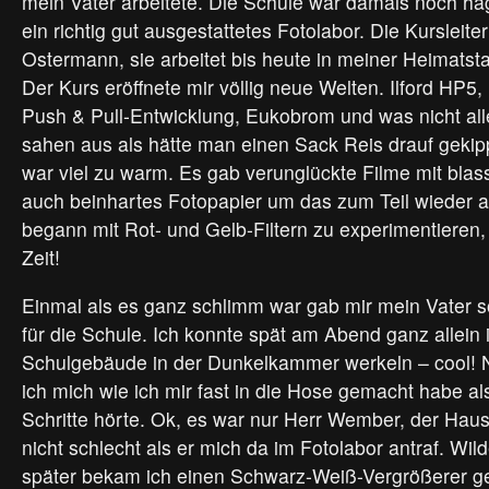
mein Vater arbeitete. Die Schule war damals noch h
ein richtig gut ausgestattetes Fotolabor. Die Kursleiter
Ostermann, sie arbeitet bis heute in meiner Heimatsta
Der Kurs eröffnete mir völlig neue Welten. Ilford HP5, 
Push & Pull-Entwicklung, Eukobrom und was nicht all
sahen aus als hätte man einen Sack Reis drauf gekipp
war viel zu warm. Es gab verunglückte Filme mit blas
auch beinhartes Fotopapier um das zum Teil wieder a
begann mit Rot- und Gelb-Filtern zu experimentieren, 
Zeit!
Einmal als es ganz schlimm war gab mir mein Vater s
für die Schule. Ich konnte spät am Abend ganz allein
Schulgebäude in der Dunkelkammer werkeln – cool! 
ich mich wie ich mir fast in die Hose gemacht habe als
Schritte hörte. Ok, es war nur Herr Wember, der Haus
nicht schlecht als er mich da im Fotolabor antraf. Wil
später bekam ich einen Schwarz-Weiß-Vergrößerer ge