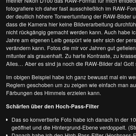
meiner Nikon D100 das RAW-Format für mich entdeck
fotografiere ich daher fast ausschließlich im RAW-For
der deutlich höhere Tonwertumfang der RAW-Bilder u
dass die Kamera hier keine Bildverarbeitung durchführ
nicht rückgängig gemacht werden kann. Auch habe ic
Jahre am eigenen Leib gespürt wie sehr sich der pe
verändern kann. Fotos die mir vor Jahren gut gefiele
mitunter als grauenhaft. Zu harte Kontraste, zu krass
Alles… Aber es sind ja noch die RAW-Bilder da! Gott
Im obigen Beispiel habe ich ganz bewusst mal ein we
Reglern geschoben um zu zeigen wie einfach man au
Färbungen des Himmels erzielen kann.
Schärfen über den Hoch-Pass-Filter
Das so konvertierte Foto habe ich danach in der 1
geöffnet und die Hintergrund-Ebene verdoppelt. (St
Danach habe ich den High-Pass-Filter (Hochpass-F