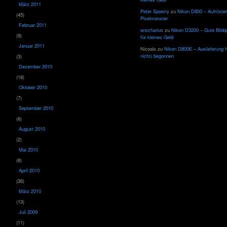
März 2011
Peter Spoerry
zu
Nikon D800 – Aufrüsten
(45)
Pixelmonster
Februar 2011
anscharius
zu
Nikon D3200 – Gute Bildqu
(9)
für kleines Geld
Januar 2011
Nicoals
zu
Nikon D800E – Auslieferung 
nicht) begonnen
(3)
Dezember 2010
(18)
Oktober 2010
(7)
September 2010
(6)
August 2010
(2)
Mai 2010
(8)
April 2010
(36)
März 2010
(13)
Juli 2009
(11)