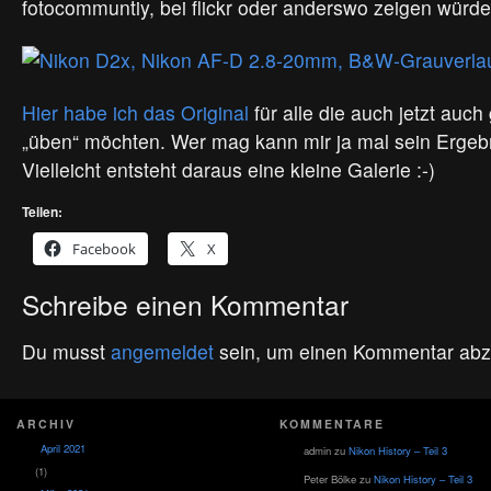
fotocommuntiy, bei flickr oder anderswo zeigen würde
Hier habe ich das Original
für alle die auch jetzt auch
„üben“ möchten. Wer mag kann mir ja mal sein Ergeb
Vielleicht entsteht daraus eine kleine Galerie :-)
Teilen:
Facebook
X
Schreibe einen Kommentar
Du musst
angemeldet
sein, um einen Kommentar ab
ARCHIV
KOMMENTARE
April 2021
admin
zu
Nikon History – Teil 3
(1)
Peter Bölke
zu
Nikon History – Teil 3