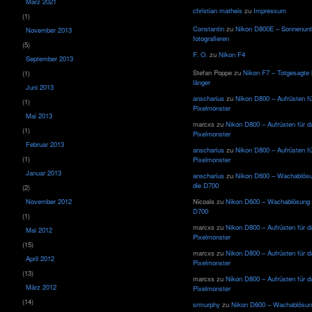
März 2021
christian matheis
zu
Impressum
(1)
Constantin
zu
Nikon D800E – Sonnenun
November 2013
fotografieren
(5)
F. O.
zu
Nikon F4
September 2013
Stefan Poppe
zu
Nikon F7 – Totgesagte 
(1)
länger
Juni 2013
anscharius
zu
Nikon D800 – Aufrüsten f
(1)
Pixelmonster
Mai 2013
marcxs
zu
Nikon D800 – Aufrüsten für d
(1)
Pixelmonster
Februar 2013
anscharius
zu
Nikon D800 – Aufrüsten f
(1)
Pixelmonster
Januar 2013
anscharius
zu
Nikon D600 – Wachablösu
die D700
(2)
November 2012
Nicoals
zu
Nikon D600 – Wachablösung f
D700
(1)
marcxs
zu
Nikon D800 – Aufrüsten für d
Mai 2012
Pixelmonster
(15)
marcxs
zu
Nikon D800 – Aufrüsten für d
April 2012
Pixelmonster
(13)
marcxs
zu
Nikon D800 – Aufrüsten für d
März 2012
Pixelmonster
(14)
srmurphy
zu
Nikon D600 – Wachablösung